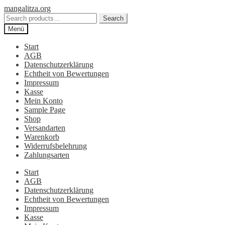
Zur
Zum
mangalitza.org
Navigation
Inhalt
Search
Search
springen
springen
for:
Menü
Start
AGB
Datenschutzerklärung
Echtheit von Bewertungen
Impressum
Kasse
Mein Konto
Sample Page
Shop
Versandarten
Warenkorb
Widerrufsbelehrung
Zahlungsarten
Start
AGB
Datenschutzerklärung
Echtheit von Bewertungen
Impressum
Kasse