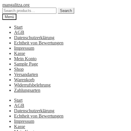
Zur
Zum
mangalitza.org
Navigation
Inhalt
Search
Search
springen
springen
for:
Menü
Start
AGB
Datenschutzerklärung
Echtheit von Bewertungen
Impressum
Kasse
Mein Konto
Sample Page
Shop
Versandarten
Warenkorb
Widerrufsbelehrung
Zahlungsarten
Start
AGB
Datenschutzerklärung
Echtheit von Bewertungen
Impressum
Kasse