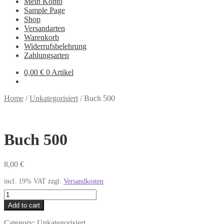
Mein Konto
Sample Page
Shop
Versandarten
Warenkorb
Widerrufsbelehrung
Zahlungsarten
0,00
€
0 Artikel
Home
/
Unkategorisiert
/
Buch 500
Buch 500
8,00
€
incl. 19% VAT
zzgl.
Versandkosten
Buch
500
Add to cart
quantity
Category:
Unkategorisiert